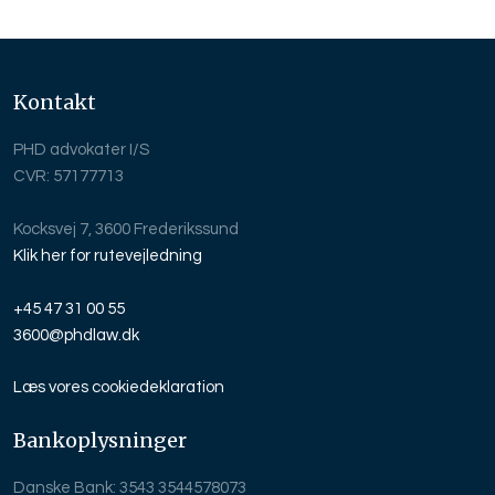
Kontakt
PHD advokater​ I/S
CVR: 57177713
Kocksvej 7, 3600 Frederikssund
Klik her for rutevejledning
+45 47 31 00 55
3600@phdlaw.dk
Læs vores cookie​deklaration
Bankoplysninger
Danske Bank: 3543 3544578073