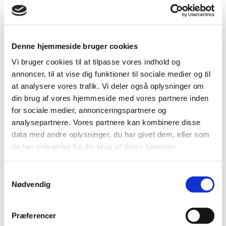
besøgende bruger
hjemmesiden.
collect
Google
Benyttes til at
Session
indsamle data om
brugerens platform
(PC, tablet el. mobil)
Denne hjemmeside bruger cookies
og præferencer -
Disse data benyttes
Vi bruger cookies til at tilpasse vores indhold og
af Google Analytics til
annoncer, til at vise dig funktioner til sociale medier og til
at optimere
hjemmesidens
at analysere vores trafik. Vi deler også oplysninger om
indhold og
din brug af vores hjemmeside med vores partnere inden
annoncerelevans.
for sociale medier, annonceringspartnere og
analysepartnere. Vores partnere kan kombinere disse
Marketing (4)
data med andre oplysninger, du har givet dem, eller som
Marketing cookies bruges til at spore brugere på tværs af
de har indsamlet fra din brug af deres tjenester.
websites. Hensigten er at vise annoncer, der er relevante og
engagerende for den enkelte bruger, og dermed mere
Samtykkevalg
værdifulde for udgivere og tredjeparts-annoncører.
Nødvendig
Maksimal
Navn
Udbyder
Formål
opbevarings
Præferencer
ads/ga-
Google
Anvendes af Google
Session