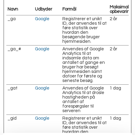
Maksimal
Navn
Udbyder
Formål
opbevarings
_ga
Google
Registrerer et unikt
2 år
ID, der anvendes til at
føre statistik over
hvordan den
besøgende bruger
hjemmesiden.
_ga_#
Google
Anvendes af Google
2 år
Analytics til at
indsamle data om
antallet af gange en
bruger har besøgt
hjemmesiden samt
datoer for første og
seneste besøg.
_gat
Google
Anvendes af Google
1 dag
Analytics til at drosle
hastigheden på
antallet af
forespørgsler til
serveren
_gid
Google
Registrerer et unikt
1 dag
ID, der anvendes til at
føre statistik over
hvordan den