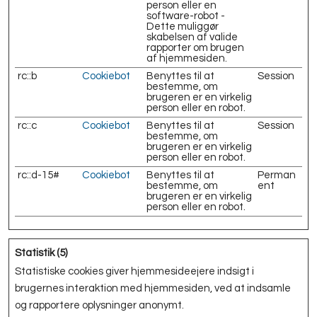
person eller en
software-robot -
Dette muliggør
skabelsen af valide
rapporter om brugen
af hjemmesiden.
rc::b
Cookiebot
Benyttes til at
Session
bestemme, om
brugeren er en virkelig
person eller en robot.
rc::c
Cookiebot
Benyttes til at
Session
bestemme, om
brugeren er en virkelig
person eller en robot.
rc::d-15#
Cookiebot
Benyttes til at
Perman
bestemme, om
ent
brugeren er en virkelig
person eller en robot.
Statistik (5)
Statistiske cookies giver hjemmesideejere indsigt i
brugernes interaktion med hjemmesiden, ved at indsamle
og rapportere oplysninger anonymt.