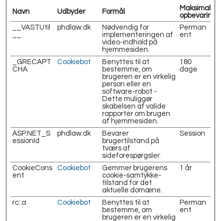
Maksimal
Navn
Udbyder
Formål
opbevarings
__VASTUtil
phdlaw.dk
Nødvendig for
Perman
__
implementeringen af
ent
video-indhold på
hjemmesiden.
_GRECAPT
Cookiebot
Benyttes til at
180
CHA
bestemme, om
dage
brugeren er en virkelig
person eller en
software-robot -
Dette muliggør
skabelsen af valide
rapporter om brugen
af hjemmesiden.
ASP.NET_S
phdlaw.dk
Bevarer
Session
essionId
brugertilstand på
tværs af
sideforespørgsler.
CookieCons
Cookiebot
Gemmer brugerens
1 år
ent
cookie-samtykke-
tilstand for det
aktuelle domæne.
rc::a
Cookiebot
Benyttes til at
Perman
bestemme, om
ent
brugeren er en virkelig